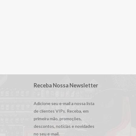
Receba Nossa Newsletter
Adicione seu e-mail a nossa lista
de clientes VIPs. Receba, em
primeira mão, promoções,
descontos, notícias e novidades
no seu e-mail.