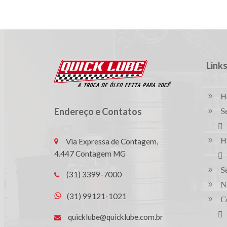
Links
H
Endereço e Contatos
S
H
Via Expressa de Contagem,
4.447 Contagem MG
S
(31) 3399-7000
N
(31) 99121-1021
C
quicklube@quicklube.com.br