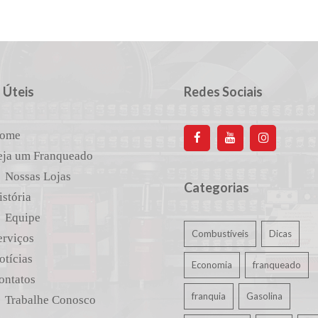
 Úteis
Redes Sociais
ome
eja um Franqueado
Nossas Lojas
Categorias
istória
Equipe
Combustíveis
Dicas
erviços
otícias
Economia
franqueado
ontatos
franquia
Gasolina
Trabalhe Conosco