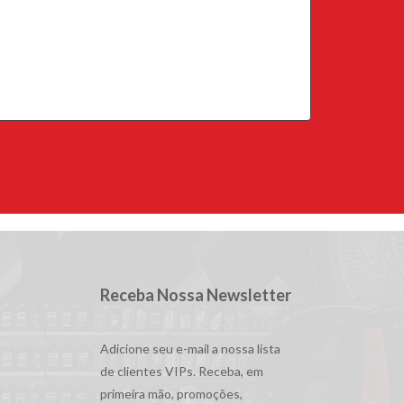
Receba Nossa Newsletter
Adicione seu e-mail a nossa lista
de clientes VIPs. Receba, em
primeira mão, promoções,