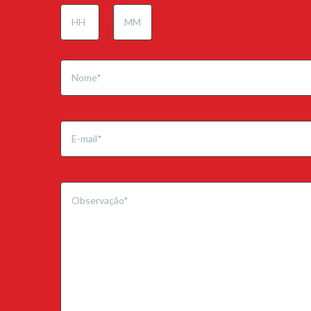
HH
MM
DD
:
slash
YYYY