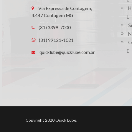
H
Via Expressa de Contagem,
4.447 Contagem MG
S
(31) 3399-7000
N
(31) 99121-1021
C
quicklube@quicklube.com.br
Copyright 2020 Quick Lube.