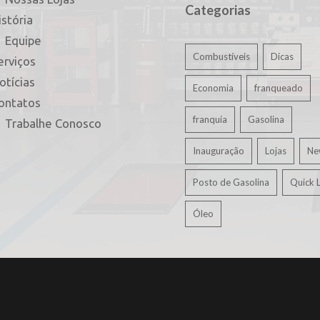
Categorias
istória
Equipe
Combustíveis
Dicas
erviços
otícias
Economia
franqueado
ontatos
franquia
Gasolina
Trabalhe Conosco
Inauguração
Lojas
Ne
Posto de Gasolina
Quick 
Óleo