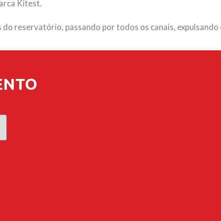
rca Kitest.
do reservatório, passando por todos os canais, expulsando o 
ENTO