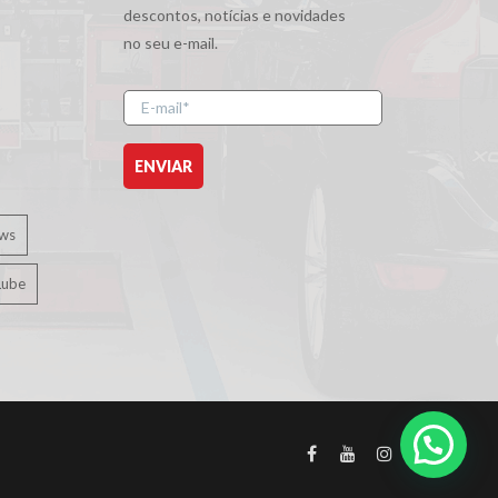
descontos, notícias e novidades
no seu e-mail.
E-
mail
ws
Lube