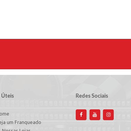
 Úteis
Redes Sociais
ome
eja um Franqueado
Nossas Lojas