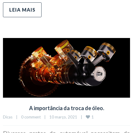
LEIA MAIS
A importância da troca de óleo.
1
Dicas
|
0 comment
|
10 março, 2021    
|